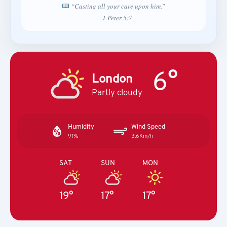
“Casting all your care upon him.”
— 1 Peter 5:7
6°
London
Partly cloudy
Humidity
Wind Speed
91%
3.6Km/h
SAT
SUN
MON
19°
17°
17°