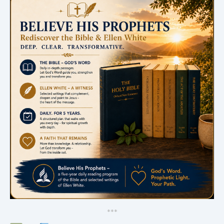
*
*
*