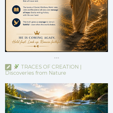
*
*
*
TRACES OF CREATION |
Discoveries from Nature