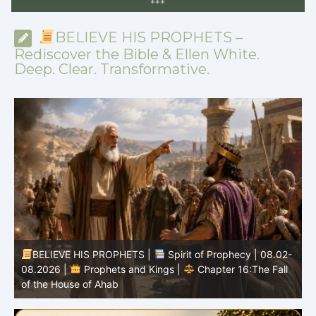
*
*
*
BELIEVE HIS PROPHETS –
Rediscover the Bible & Ellen White.
Deep. Clear. Transformative.
BELIEVE HIS PROPHETS |
Spirit of Prophecy | 08.02-
|
08.2026 |
Prophets and Kings |
Chapter 16:The Fall
of the House of Ahab