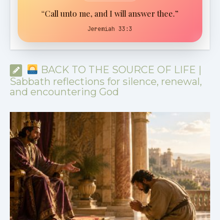
“Call unto me, and I will answer thee.”
Jeremiah 33:3
BACK TO THE SOURCE OF LIFE |
Sabbath reflections for silence, renewal,
and encountering God