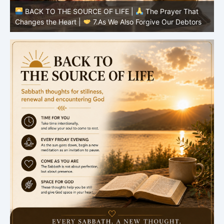
BACK TO THE SOURCE OF LIFE |
The Prayer That
Changes the Heart |
7.As We Also Forgive Our Debtors
C