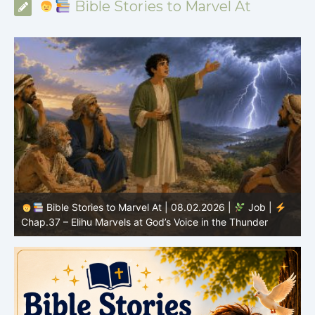
Bible Stories to Marvel At
Bible Stories to Marvel At | 08.02.2026 |
Job |
C
Chap.37 – Elihu Marvels at God’s Voice in the Thunder
G