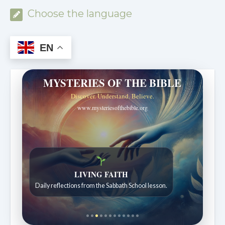
Choose the language
EN
MYSTERIES OF THE BIBLE
Discover. Understand. Believe.
www.mysteriesofthebible.org
LIVING FAITH
Daily reflections from the Sabbath School lesson.