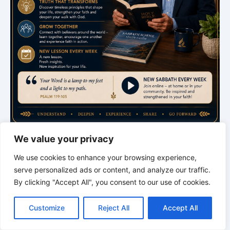
We value your privacy
Bible Study
We use cookies to enhance your browsing experience,
Sabbath School
serve personalized ads or content, and analyze our traffic.
with Pastor Mark Finley
By clicking "Accept All", you consent to our use of cookies.
C
F
P
W
T
R
M
T
T
V
Saturday · 7:00 PM
o
a
i
h
u
e
e
e
w
i
Customize
Reject All
Accept All
p
c
n
a
m
d
s
l
i
b
r
Explanation of the current lesson
S
y
e
t
t
b
d
s
e
t
e
h
L
b
e
s
l
i
e
g
t
r