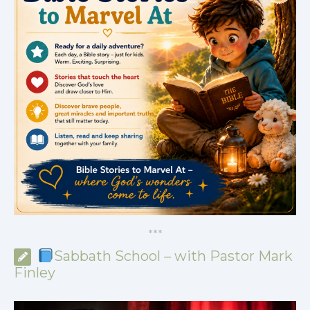
*
*
*
Sabbath School – with Pastor Mark
Finley