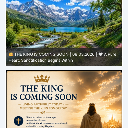
THE KING IS COMING SOON | 08.03.2026 |
A Pure
B
Heart: Sanctification Begins Within
O