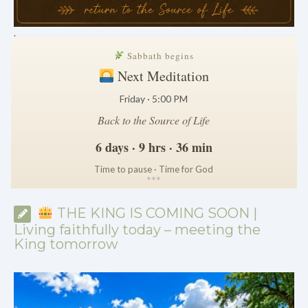
.
Sabbath begins
Next Meditation
Friday · 5:00 PM
Back to the Source of Life
6 days · 9 hrs · 36 min
Time to pause · Time for God
*
*
*
THE KING IS COMING SOON |
Living faithfully today – meeting the
King tomorrow