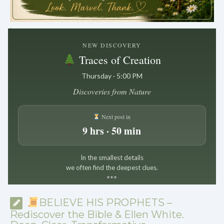
.
NEW DISCOVERY
Traces of Creation
Thursday · 5:00 PM
Discoveries from Nature
Next post in
9 hrs · 50 min
In the smallest details
we often find the deepest clues.
*
*
*
BELIEVE HIS PROPHETS –
Rediscover the Bible & Ellen White.