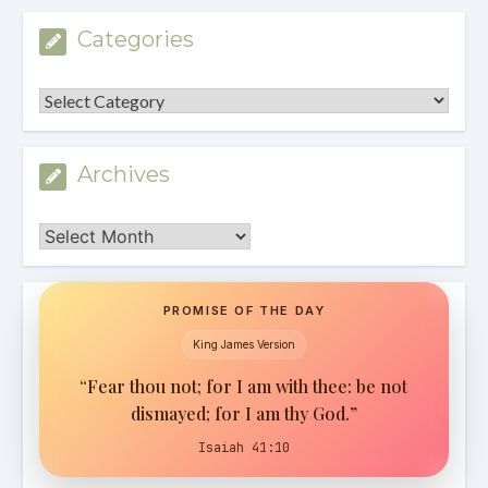
Categories
Categories
Archives
Archives
PROMISE OF THE DAY
King James Version
“Fear thou not; for I am with thee: be not
dismayed; for I am thy God.”
Isaiah 41:10