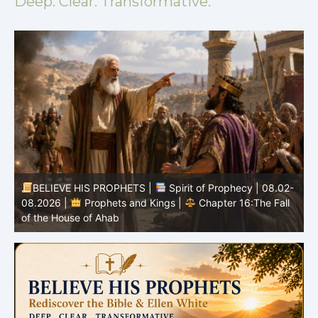
Deep. Clear. Transformative.
-
BELIEVE HIS PROPHETS |
Bible Study | 08.02.2026 |
Job |
Chapter 37 – Before the Voice of God