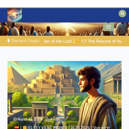
Skip
to
content
Biblical insights for people on a journey
Mysteries of the Bible
Recent Posts
THE BIBLICAL PERSON OF THE DAY | 08.04.2026 |
Melchizedek
March 15, 2026
4 min
|
EL REY VIENE PRONTO | 15.03.2026 | Fidelidad