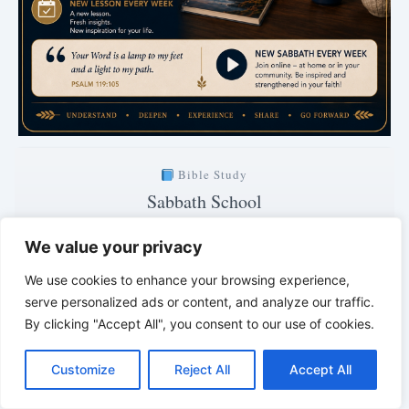
Bible Study
Sabbath School
with Pastor Mark Finley
We value your privacy
Saturday · 7:00 PM
We use cookies to enhance your browsing experience,
Explanation of the current lesson
serve personalized ads or content, and analyze our traffic.
2 days · 11 hrs · 50 min
By clicking "Accept All", you consent to our use of cookies.
C
F
P
W
T
R
M
T
T
V
Clear. Understandable. Biblically grounded.
o
a
i
h
u
e
e
e
w
i
*
*
*
Customize
Reject All
Accept All
p
c
n
a
m
d
s
l
i
b
r
S
y
e
t
t
b
d
s
e
t
e
h
L
b
e
s
l
i
e
g
t
r