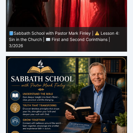
Sabbath School with Pastor Mark Finley |
Lesson 3:
T
Unity in Christ |
First and Second Corinthians | 3/2026
C