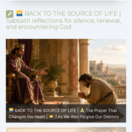
BACK TO THE SOURCE OF LIFE |
Sabbath reflections for silence, renewal,
and encountering God
BACK TO THE SOURCE OF LIFE |
The Prayer That
Changes the Heart |
6.And forgive us our debts
C