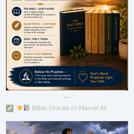
*
*
*
Bible Stories to Marvel At