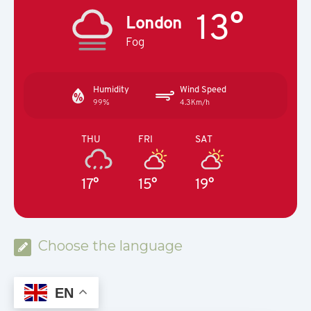
13°
London
Fog
Humidity
Wind Speed
99%
4.3Km/h
THU
FRI
SAT
17°
15°
19°
Choose the language
EN