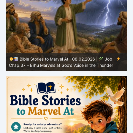
Bible Stories to Marvel At | 08.01.2026 |
Job |
Chap.36 – Elihu Continues Speaking About God’s
Greatness
C