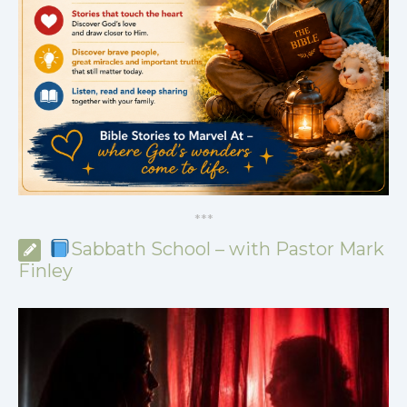
*
*
*
Sabbath School – with Pastor Mark
Finley