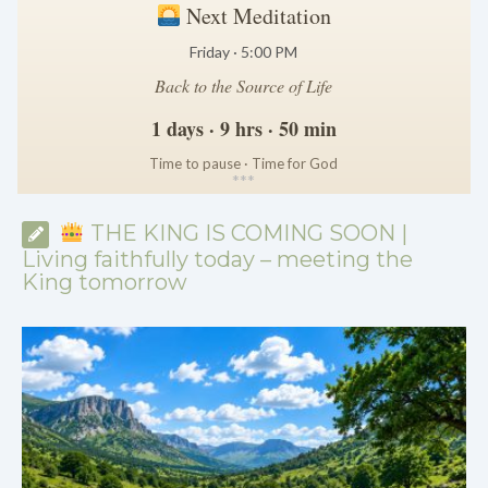
Next Meditation
Friday · 5:00 PM
Back to the Source of Life
1 days · 9 hrs · 50 min
Time to pause · Time for God
*
*
*
THE KING IS COMING SOON |
Living faithfully today – meeting the
King tomorrow