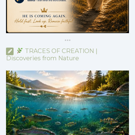
*
*
*
TRACES OF CREATION |
Discoveries from Nature