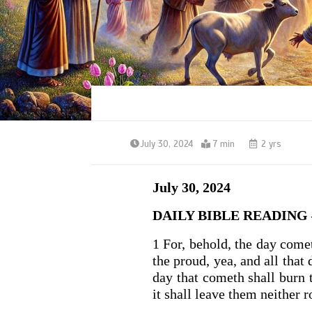
July 30, 2024
7 min
2 yrs
July 30, 2024
DAILY BIBLE READING – 
1 For, behold, the day comet
the proud, yea, and all that
day that cometh shall burn 
it shall leave them neither r