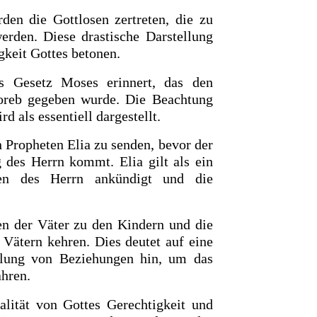
en die Gottlosen zertreten, die zu
erden. Diese drastische Darstellung
gkeit Gottes betonen.
s Gesetz Moses erinnert, das den
oreb gegeben wurde. Die Beachtung
d als essentiell dargestellt.
 Propheten Elia zu senden, bevor der
 des Herrn kommt. Elia gilt als ein
OURCE OF LIFE |
The
BACK TO THE SOURCE OF LIFE 
n des Herrn ankündigt und die
es the Heart |
9. Deliver
Prayer That Changes the Heart |
Not into Temptation
en der Väter zu den Kindern und die
 Vätern kehren. Dies deutet auf eine
ilung von Beziehungen hin, um das
hren.
alität von Gottes Gerechtigkeit und