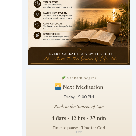
.
Sabbath begins
Next Meditation
Friday · 5:00 PM
Back to the Source of Life
4 days · 12 hrs · 37 min
Time to pause · Time for God
*
*
*