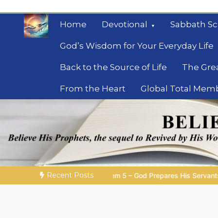
Skip
to
Home
Devotional
Sabbath Sc
content
God’s Wisdom for Your Everyday Life
Back to the Source of Life
The Gre
From the Heart
Global Total Mem
Mysteries of the Bib
Biblical insights for people on a journey
Recent Posts
5 – God Prepares His Servants
Bible Stories to Marvel At | 