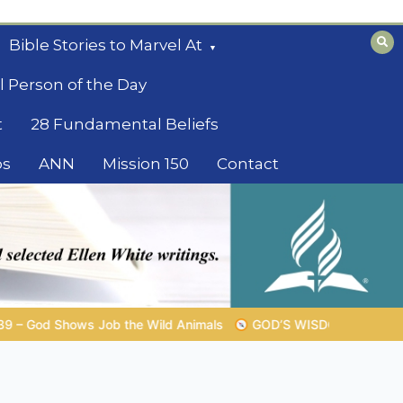
Bible Stories to Marvel At
l Person of the Day
t
28 Fundamental Beliefs
os
ANN
Mission 150
Contact
s
GOD’S WISDOM FOR YOUR EVERYDAY LIFE |
Topic 1: The F