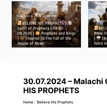
August 2, 2026
4 min
August 
BELIEVE HIS PROPHETS |
BELI
Bible Study | 08.02.2026 |
Job
Bible S
|
Chapter 37 – Before the
|
Cha
Voice of God
Throug
30.07.2024 – Malachi 
HIS PROPHETS
Home
Believe His Prophets