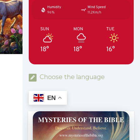
Humidity
Wind Speed
96%
11.2Km/h
SUN
MON
TUE
18°
18°
16°
Choose the language
EN
MYSTERIES OF THE BIBLE
Discover. Understand. Believe.
www.mysteriesofthebible.org