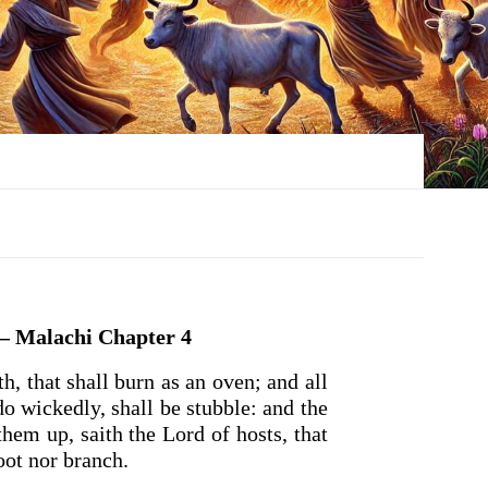
Malachi Chapter 4
h, that shall burn as an oven; and all
 do wickedly, shall be stubble: and the
them up, saith the
Lord
of hosts, that
oot nor branch.