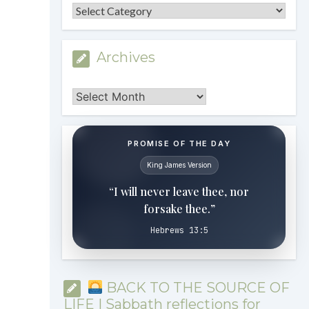
Categories
Archives
Archives
PROMISE OF THE DAY
King James Version
“I will never leave thee, nor
forsake thee.”
Hebrews 13:5
BACK TO THE SOURCE OF
LIFE | Sabbath reflections for