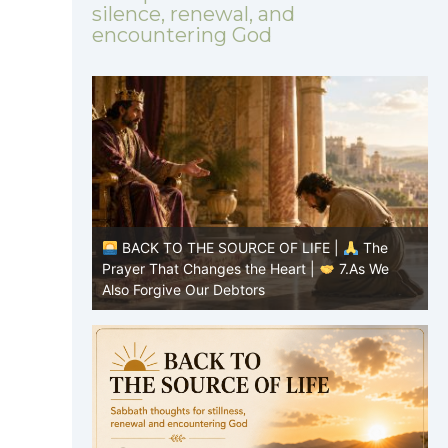
silence, renewal, and
encountering God
|
The
BACK TO THE SOURCE OF LIFE |
The
8.Lead Us
Prayer That Changes the Heart |
7.As We
P
Also Forgive Our Debtors
f