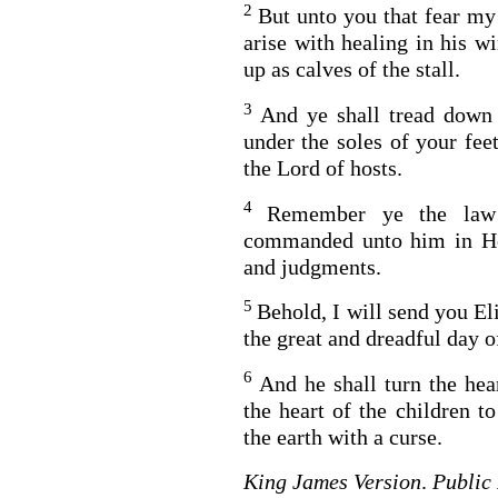
2
But unto you that fear my
arise with healing in his w
up as calves of the stall.
3
And ye shall tread down 
under the soles of your feet
the
Lord
of hosts.
4
Remember ye the law
commanded unto him in Hore
and judgments.
5
Behold, I will send you El
the great and dreadful day o
6
And he shall turn the hear
the heart of the children to
the earth with a curse.
King James Version
.
Public