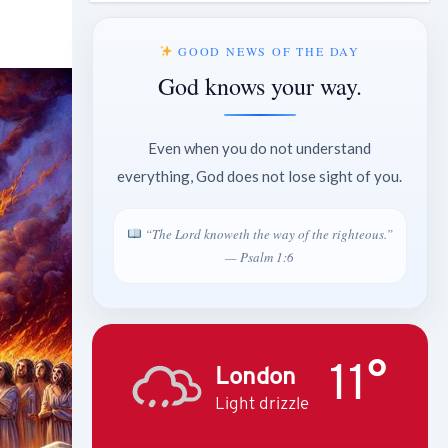
GOOD NEWS OF THE DAY
God knows your way.
Even when you do not understand
everything, God does not lose sight of you.
“The Lord knoweth the way of the righteous.”
— Psalm 1:6
11°
London
Light drizzle