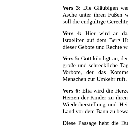
Vers 3:
Die Gläubigen werd
Asche unter ihren Füßen w
soll die endgültige Gerechti
Vers 4:
Hier wird an da
Israeliten auf dem Berg H
dieser Gebote und Rechte wir
Vers 5:
Gott kündigt an, den
große und schreckliche Tag
BACK TO THE S
Vorbote, der das Komme
BACK TO THE SOURCE OF LIFE |
Prayer That Chang
Menschen zur Umkehr ruft.
troduction
Us from Evil
Vers 6:
Elia wird die Herz
Herzen der Kinder zu ihren
Wiederherstellung und He
Land vor dem Bann zu bewa
Diese Passage hebt die Du