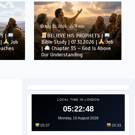
August 4, 2026
4 min
TS |
BELIEVE HIS PROPHETS |
|
Job
Bible Study | 08.04.2026 |
 Above
Job |
Chapter 39 – God’s
Wisdom in Creation
LOCAL TIME IN LONDON
05:22:50
Monday, 10 August 2026
05:37
20:33