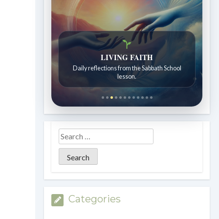
LIVING FAITH
Daily reflections from the Sabbath School
lesson.
Categories