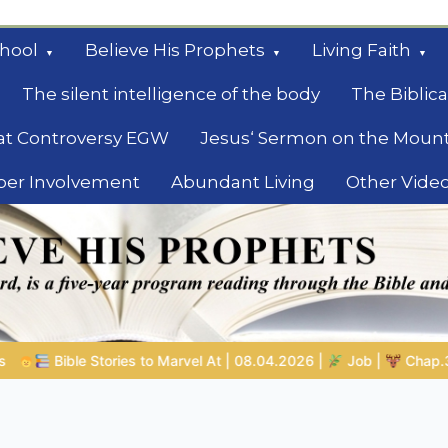
hool
Believe His Prophets
Living Faith
The silent intelligence of the body
The Biblica
at Controversy EGW
Jesus‘ Sermon on the Moun
ber Involvement
Abundant Living
Other Vide
le
08.04.2026 |
Job |
Chap.39 – God Shows Job the Wild Animal