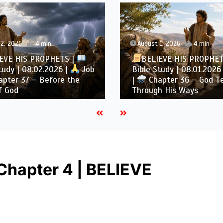
1, 2026
4 min
July 31, 2026
4 min
EVE HIS PROPHETS |
BELIEVE HIS PROPHE
tudy | 08.01.2026 |
Job
Bible Study | 07.31.2026 
pter 36 – God Teaches
|
Chapter 35 – God Is
h His Ways
Our Understanding
Chapter 4 | BELIEVE